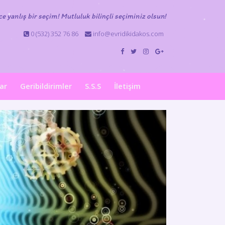
e yanlış bir seçim! Mutluluk bilinçli seçiminiz olsun!
0 (532) 352 76 86
info@evridikidakos.com
lar
Geribildirimler
S.S.S
İletişim