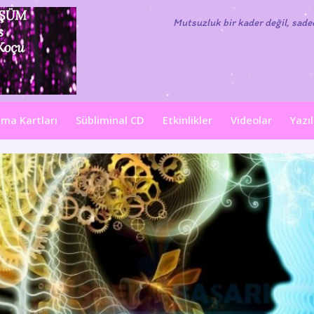
Mutsuzluk bir kader değil, sadec
ma Kartları
Sübliminal CD
Etkinlikler
Videolar
Yazı