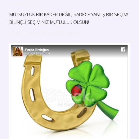
Evridiki Dakos
MUTSUZLUK BİR KADER DEĞİL, SADECE YANLIŞ BİR SEÇİM!
BİLİNÇLİ SEÇİMİNİZ MUTLULUK OLSUN!
#EvridikiDakos
#KuantumYaşamKoçu